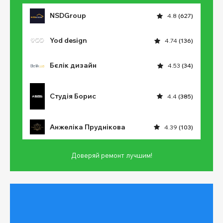
NSDGroup
4.8
(627)
Yod design
4.74
(136)
Бєлік дизайн
4.53
(34)
Студія Борис
4.4
(385)
Анжеліка Пруднікова
4.39
(103)
Доверяй ремонт лучшим!