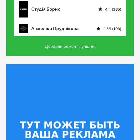
Студія Борис
4.4
(385)
Анжеліка Пруднікова
4.39
(103)
Доверяй ремонт лучшим!