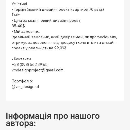
Усі стилі
• Термін (повний дизайн-проект квартири 70 кв.м.)
1 міс
• Ціна за кв.м. (повний дизайн-проект)
35-40$
• Мій замовник:
Ідеальний замовник, який довіряє мені, як професіоналу,
отримує задоволення від процесу і хоче втілити дизайн-
проект у реальність на 99,9%!
⠀
• Контакти
+38 (098) 562 39 65
vmdesignproject@gmail.com
⠀
Портфоліо:
@vm_design.uf
⠀
Інформація про нашого
автора: