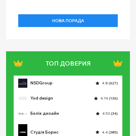
НОВА ПОРАДА
ТОП ДОВЕРИЯ
NSDGroup
4.8
(627)
Yod design
4.74
(136)
Бєлік дизайн
4.53
(34)
Студія Борис
4.4
(385)