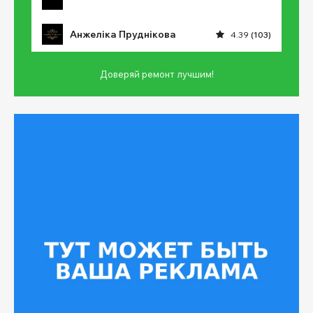
Анжеліка Пруднікова
4.39
(103)
Доверяй ремонт лучшим!