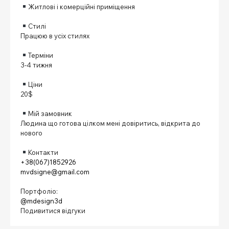
Житлові і комерційні приміщення
⠀
Стилі
Працюю в усіх стилях
⠀
Терміни
3-4 тижня
⠀
Ціни
20$
⠀
Мій замовник
Людина що готова цілком мені довіритись, відкрита до
нового
⠀
Контакти
+38(067)1852926
mvdsigne@gmail.com
⠀
Портфоліо:
@mdesign3d
Подивитися відгуки