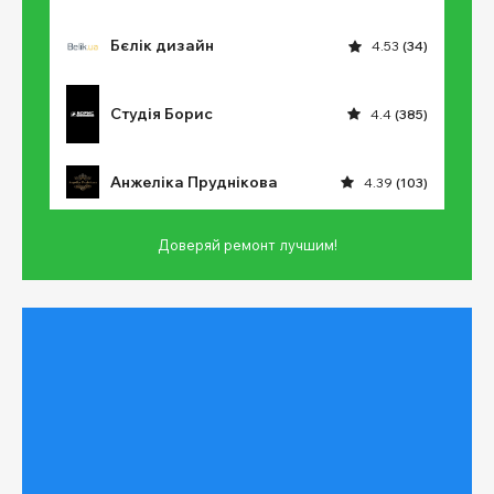
Бєлік дизайн
4.53
(34)
Студія Борис
4.4
(385)
Анжеліка Пруднікова
4.39
(103)
Доверяй ремонт лучшим!