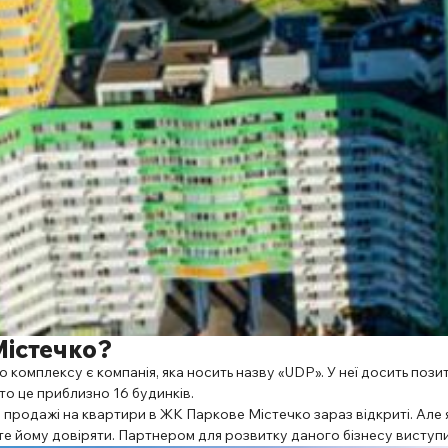
Містечко?
омплексу є компанія, яка носить назву «UDP». У неї досить позити
то це приблизно 16 будинків.
 продажі на квартири в ЖК Паркове Містечко зараз відкриті. Але я
те йому довіряти. Партнером для розвитку даного бізнесу виступ