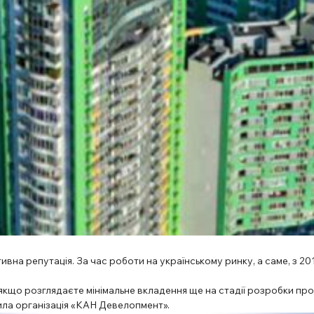
вна репутація. За час роботи на українському ринку, а саме, з 201
кщо розглядаєте мінімальне вкладення ще на стадії розробки проек
ила організація «КАН Девелопмент».