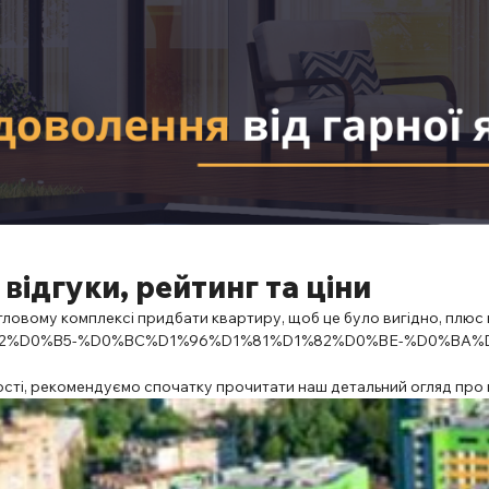
ідгуки, рейтинг та ціни
итловому комплексі придбати квартиру, щоб це було вигідно, плю
%D0%B5-%D0%BC%D1%96%D1%81%D1%82%D0%BE-%D0%BA%
сті, рекомендуємо спочатку прочитати наш детальний огляд про цей