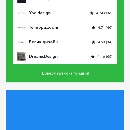
Yod design
4.74
(136)
Теплорадость
4.71
(40)
Белик дизайн
4.53
(34)
DreamsDesign
4.46
(65)
Доверяй ремонт лучшим!