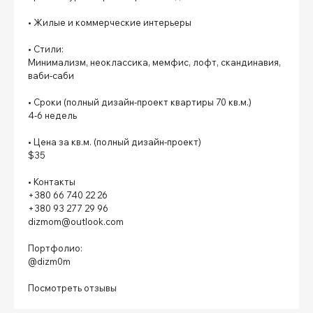
⠀
• Жилые и коммерческие интерьеры
⠀
• Стили:
Минимализм, неоклассика, мемфис, лофт, скандинавия,
ваби-саби
⠀
• Сроки (полный дизайн-проект квартиры 70 кв.м.)
4-6 недель
⠀
• Цена за кв.м. (полный дизайн-проект)
$35
⠀
• Контакты
+380 66 740 22 26
+380 93 277 29 96
dizmom@outlook.com
⠀
Портфолио:
@dizm0m
⠀
Посмотреть отзывы