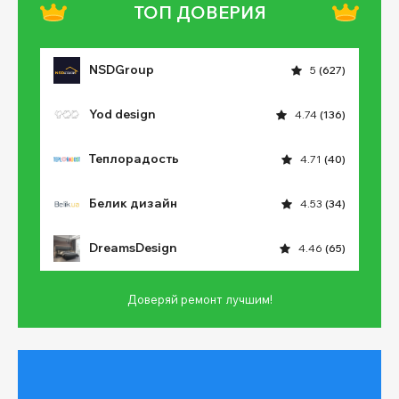
ТОП ДОВЕРИЯ
NSDGroup
5
(627)
Yod design
4.74
(136)
Теплорадость
4.71
(40)
Белик дизайн
4.53
(34)
DreamsDesign
4.46
(65)
Доверяй ремонт лучшим!