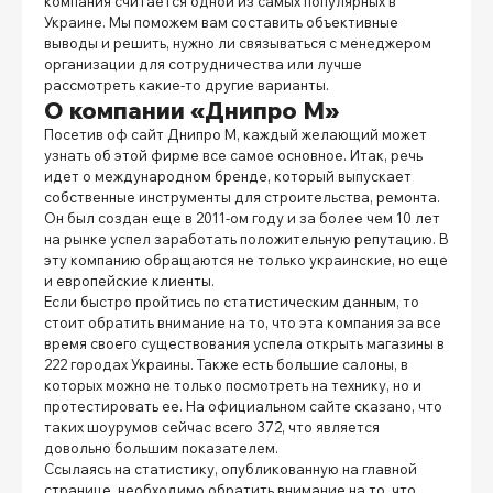
компания считается одной из самых популярных в
Украине. Мы поможем вам составить объективные
выводы и решить, нужно ли связываться с менеджером
организации для сотрудничества или лучше
рассмотреть какие-то другие варианты.
О компании «Днипро М»
Посетив
оф сайт Днипро М
, каждый желающий может
узнать об этой фирме все самое основное. Итак, речь
идет о международном бренде, который выпускает
собственные инструменты для строительства, ремонта.
Он был создан еще в 2011-ом году и за более чем 10 лет
на рынке успел заработать положительную репутацию. В
эту компанию обращаются не только украинские, но еще
и европейские клиенты.
Если быстро пройтись по статистическим данным, то
стоит обратить внимание на то, что эта компания за все
время своего существования успела открыть магазины в
222 городах Украины. Также есть большие салоны, в
которых можно не только посмотреть на технику, но и
протестировать ее. На официальном сайте сказано, что
таких шоурумов сейчас всего 372, что является
довольно большим показателем.
Ссылаясь на статистику, опубликованную на главной
странице, необходимо обратить внимание на то, что