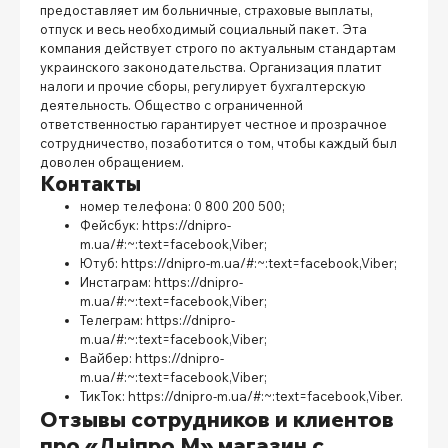
предоставляет им больничные, страховые выплаты,
отпуск и весь необходимый социальный пакет. Эта
компания действует строго по актуальным стандартам
украинского законодательства. Организация платит
налоги и прочие сборы, регулирует бухгалтерскую
деятельность. Общество с ограниченной
ответственностью гарантирует честное и прозрачное
сотрудничество, позаботится о том, чтобы каждый был
доволен обращением.
Контакты
номер телефона: 0 800 200 500;
Фейсбук:
https://dnipro-
m.ua/#:~:text=facebook,Viber
;
Ютуб:
https://dnipro-m.ua/#:~:text=facebook,Viber
;
Инстаграм:
https://dnipro-
m.ua/#:~:text=facebook,Viber
;
Телеграм:
https://dnipro-
m.ua/#:~:text=facebook,Viber
;
Вайбер:
https://dnipro-
m.ua/#:~:text=facebook,Viber
;
ТикТок:
https://dnipro-m.ua/#:~:text=facebook,Viber
.
Отзывы сотрудников и клиентов
про «Дніпро М» магазин с