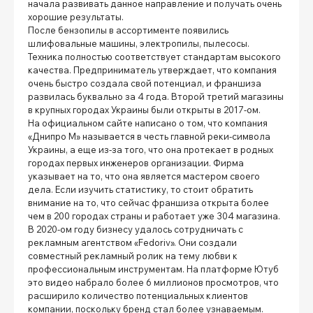
начала развивать данное направление и получать очень
хорошие результаты.
После бензопилы в ассортименте появились
шлифовальные машины, электропилы, пылесосы.
Техника полностью соответствует стандартам высокого
качества. Предприниматель утверждает, что компания
очень быстро создала свой потенциал, и франшиза
развилась буквально за 4 года. Второй третий магазины
в крупных городах Украины были открыты в 2017-ом.
На официальном сайте написано о том, что компания
«Днипро М» называется в честь главной реки-символа
Украины, а еще из-за того, что она протекает в родных
городах первых инженеров организации. Фирма
указывает на то, что она является мастером своего
дела. Если изучить статистику, то стоит обратить
внимание на то, что сейчас франшиза открыта более
чем в 200 городах страны и работает уже 304 магазина.
В 2020-ом году бизнесу удалось сотрудничать с
рекламным агентством «Fedoriv». Они создали
совместный рекламный ролик на тему любви к
профессиональным инструментам. На платформе Ютуб
это видео набрало более 6 миллионов просмотров, что
расширило количество потенциальных клиентов
компании, поскольку бренд стал более узнаваемым.