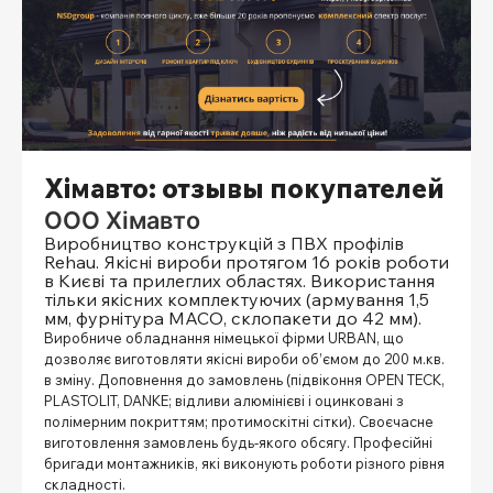
Хімавто: отзывы покупателей
ООО Хімавто
Виробництво конструкцій з ПВХ профілів
Rehau. Якісні вироби протягом 16 років роботи
в Києві та прилеглих областях. Використання
тільки якісних комплектуючих (армування 1,5
мм, фурнітура МАСО, склопакети до 42 мм).
Виробниче обладнання німецької фірми URBAN, що
дозволяє виготовляти якісні вироби об’ємом до 200 м.кв.
в зміну. Доповнення до замовлень (підвіконня OPEN TECK,
PLASTOLIT, DANKE; відливи алюмінієві і оцинковані з
полімерним покриттям; протимоскітні сітки). Своєчасне
виготовлення замовлень будь-якого обсягу. Професійні
бригади монтажників, які виконують роботи різного рівня
складності.