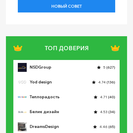
НОВЫЙ СОВЕТ
ТОП ДОВЕРИЯ
NSDGroup
5
(627)
Yod design
4.74
(136)
Теплорадость
4.71
(40)
Белик дизайн
4.53
(34)
DreamsDesign
4.46
(65)