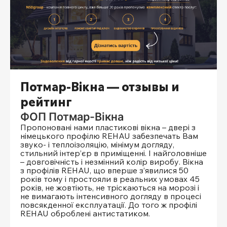
Потмар-Вікна — отзывы и
рейтинг
ФОП Потмар-Вікна
Пропоновані нами пластикові вікна – двері з
німецького профілю REHAU забезпечать Вам
звуко- і теплоізоляцію, мінімум догляду,
стильний інтер’єр в приміщенні. І найголовніше
– довговічність і незмінний колір виробу. Вікна
з профілів REHAU, що вперше з’явилися 50
років тому і простояли в реальних умовах 45
років, не жовтіють, не тріскаються на морозі і
не вимагають інтенсивного догляду в процесі
повсякденної експлуатації. До того ж профілі
REHAU оброблені антистатиком.