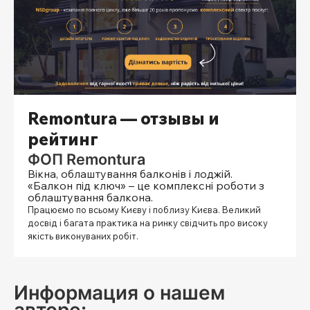
Remontura — отзывы и
рейтинг
ФОП Remontura
Вікна, облаштування балконів і лоджій.
«Балкон під ключ» – це комплексні роботи з
облаштування балкона.
Працюємо по всьому Києву і поблизу Києва. Великий
досвід і багата практика на ринку свідчить про високу
якість виконуваних робіт.
Информация о нашем
авторе: