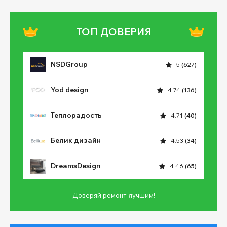
ТОП ДОВЕРИЯ
NSDGroup
5
(627)
Yod design
4.74
(136)
Теплорадость
4.71
(40)
Белик дизайн
4.53
(34)
DreamsDesign
4.46
(65)
Доверяй ремонт лучшим!