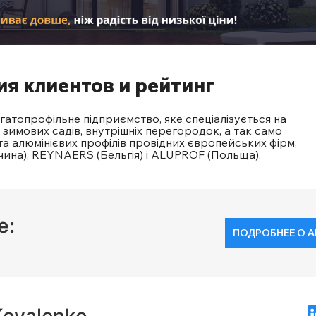
 клиентов и рейтинг
атопрофільне підприємство, яке спеціалізується на
, зимових садів, внутрішніх перегородок, а так само
а алюмінієвих профілів провідних європейських фірм,
чина), REYNAERS (Бельгія) і ALUPROF (Польща).
е:
ПОДРОБНЕЕ О А
Kovalenko