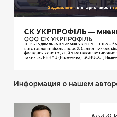
СК УКРПРОФІЛЬ — мнения
ООО СК УКРПРОФІЛЬ
ТОВ «Будівельна Компанія УКРПРОФІЛЬ» – баг
виготовленні вікон, дверей, балконних блоків
фасадних конструкцій з металопластикових т
таких як: REHAU (Німеччина), SCHUCO ( Німеч
Информация о нашем автор
Andrii 