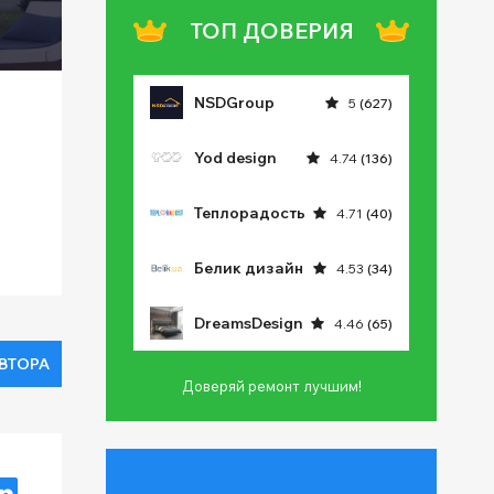
ТОП ДОВЕРИЯ
NSDGroup
5
(627)
Yod design
4.74
(136)
Теплорадость
4.71
(40)
Белик дизайн
4.53
(34)
DreamsDesign
4.46
(65)
ВТОРА
Доверяй ремонт лучшим!