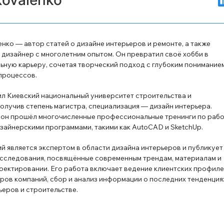
нко — автор статей о дизайне интерьеров и ремонте, а также
дизайнер с многолетним опытом. Он превратил своё хобби в
ную карьеру, сочетая творческий подход с глубоким понимание
процессов.
л Киевский национальный университет строительства и
получив степень магистра, специализация — дизайн интерьера.
 он прошёл многочисленные профессиональные тренинги по раб
зайнерскими программами, такими как AutoCAD и SketchUp.
й является экспертом в области дизайна интерьеров и публикует
сследования, посвящённые современным трендам, материалам и
оектировании. Его работа включает ведение клиентских профиле
ров компаний, сбор и анализ информации о последних тенденция
ьеров и строительстве.