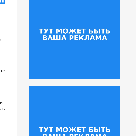
м
оте
й,
х в