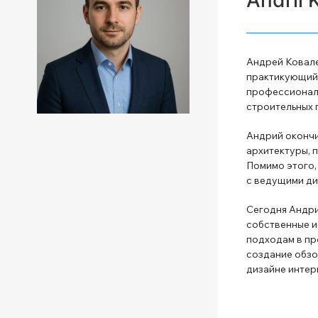
Андрей Ковале
практикующий 
профессиональ
строительных 
Андрий окончи
архитектуры, 
Помимо этого,
с ведущими ди
Сегодня Андри
собственные и
подходам в пр
создание обзо
дизайне интер