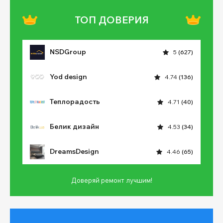
ТОП ДОВЕРИЯ
NSDGroup
5
(627)
Yod design
4.74
(136)
Теплорадость
4.71
(40)
Белик дизайн
4.53
(34)
DreamsDesign
4.46
(65)
Доверяй ремонт лучшим!