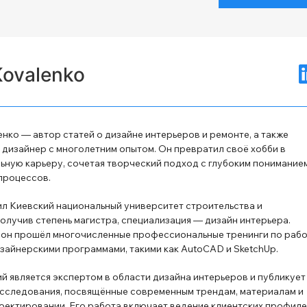
Kovalenko
нко — автор статей о дизайне интерьеров и ремонте, а также
дизайнер с многолетним опытом. Он превратил своё хобби в
ную карьеру, сочетая творческий подход с глубоким понимание
процессов.
л Киевский национальный университет строительства и
получив степень магистра, специализация — дизайн интерьера.
 он прошёл многочисленные профессиональные тренинги по раб
зайнерскими программами, такими как AutoCAD и SketchUp.
й является экспертом в области дизайна интерьеров и публикует
сследования, посвящённые современным трендам, материалам и
оектировании. Его работа включает ведение клиентских профиле