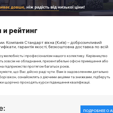
 и рейтинг
ми. Компанія Стандарт вікна (Київ) – доброзичливий
ифікати, гарантія якості, безкоштовна доставка по всій
ружелюбність і професіоналізм нашого колективу. Керівництво
ть зовсім не обладнання, презентабельні офісні приміщення або
на підприємстві протягом багатьох років.
умієте, що Вас дійсно раді чути. Вам із задоволенням детально
орі вікон, ознайомлять з діючими акціями та знижками, підберуть
ики щорічно проходять курси підвищення кваліфікації.
е:
ПОДРОБНЕЕ О А