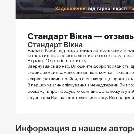
Стандарт Вікна — отзывы
Стандарт Вікна
Вікна в Києві від виробника за низькими ціна
колектив професіоналів високого класу, серт
Україні, 10 років на ринку.
Звернувшись до нас, Ви оціните добропорядність, д
фірми завжди вважало, що цінність компанії складаю
яскраві рекламні прайси, а саме люди, що працюють 
З перших хвилин спілкування з менеджерами Ви зроз
розкажуть про продукцію компанії, допоможуть у виб
зручне для Вас час доставки і монтажу. Всі працівн
Информация о нашем автор