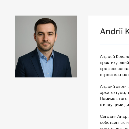
Andrii 
Андрей Ковале
практикующий 
профессиональ
строительных 
Андрий окончи
архитектуры, 
Помимо этого,
с ведущими ди
Сегодня Андри
собственные и
подходам в пр