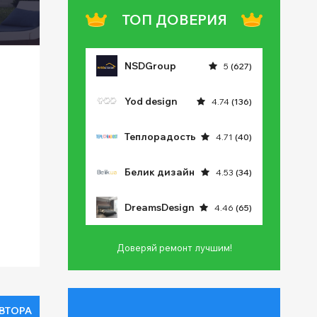
ТОП ДОВЕРИЯ
NSDGroup
5
(627)
Yod design
4.74
(136)
Теплорадость
4.71
(40)
Белик дизайн
4.53
(34)
DreamsDesign
4.46
(65)
Доверяй ремонт лучшим!
ВТОРА