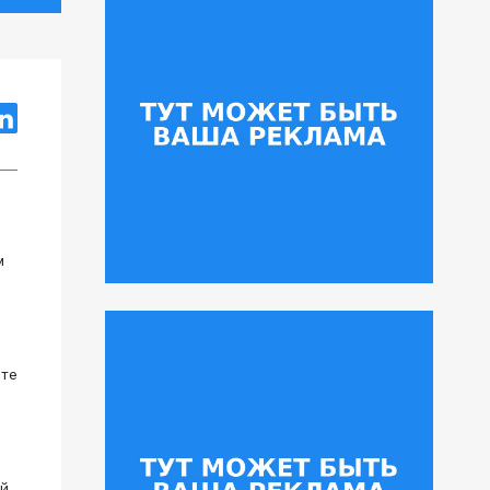
м
оте
й,