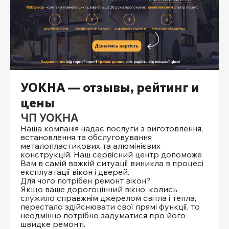
УОКНА — отзывы, рейтинг и
цены
ЧП УОКНА
Наша компанія надає послуги з виготовлення,
встановлення та обслуговування
металопластикових та алюмінієвих
конструкцій. Наш сервісний центр допоможе
Вам в самій важкій ситуації виникла в процесі
експлуатації вікон і дверей.
Для чого потрібен ремонт вікон?
Якщо ваше дорогоцінний вікно, колись
служило справжнім джерелом світла і тепла,
перестало здійснювати свої прямі функції, то
неодмінно потрібно задуматися про його
швидке ремонті.