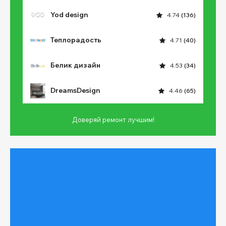
Yod design
4.74
(136)
Теплорадость
4.71
(40)
Белик дизайн
4.53
(34)
DreamsDesign
4.46
(65)
Доверяй ремонт лучшим!