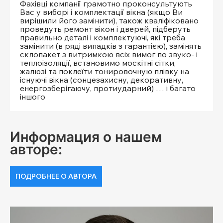
Фахівці компанії грамотно проконсультують
Вас у виборі і комплектації вікна (якщо Ви
вирішили його замінити), також кваліфіковано
проведуть ремонт вікон і дверей, підберуть
правильно деталі і комплектуючі, які треба
замінити (в ряді випадків з гарантією), замінять
склопакет з витримкою всіх вимог по звуко- і
теплоізоляції, встановимо москітні сітки,
жалюзі та поклеїти тонировочную плівку на
існуючі вікна (сонцезахисну, декоративну,
енергозберігаючу, протиударний) … і багато
іншого
Информация о нашем
авторе:
ПОДРОБНЕЕ О АВТОРА