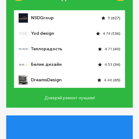
NSDGroup
5
(627)
Yod design
4.74
(136)
Теплорадость
4.71
(40)
Белик дизайн
4.53
(34)
DreamsDesign
4.46
(65)
Доверяй ремонт лучшим!