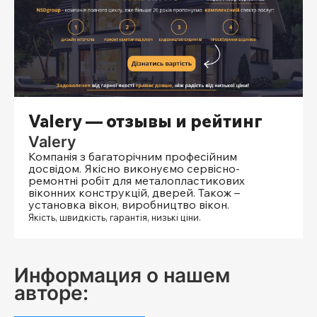
Valery — отзывы и рейтинг
Valery
Компанія з багаторічним професійним
досвідом. Якісно виконуємо сервісно-
ремонтні робіт для металопластикових
віконних конструкцій, дверей. Також –
установка вікон, виробництво вікон.
Якість, швидкість, гарантія, низькі ціни.
Информация о нашем
авторе: