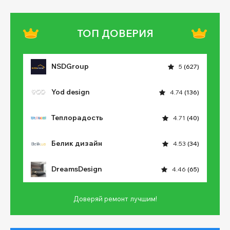
ТОП ДОВЕРИЯ
NSDGroup
5
(627)
Yod design
4.74
(136)
Теплорадость
4.71
(40)
Белик дизайн
4.53
(34)
DreamsDesign
4.46
(65)
Доверяй ремонт лучшим!