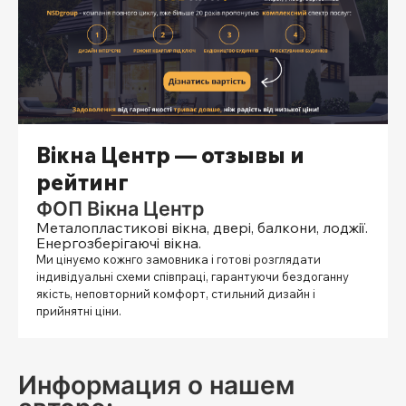
Вікна Центр — отзывы и
рейтинг
ФОП Вікна Центр
Металопластикові вікна, двері, балкони, лоджії.
Енергозберігаючі вікна.
Ми цінуємо кожнго замовника і готові розглядати
індивідуальні схеми співпраці, гарантуючи бездоганну
якість, неповторний комфорт, стильний дизайн і
прийнятні ціни.
Информация о нашем