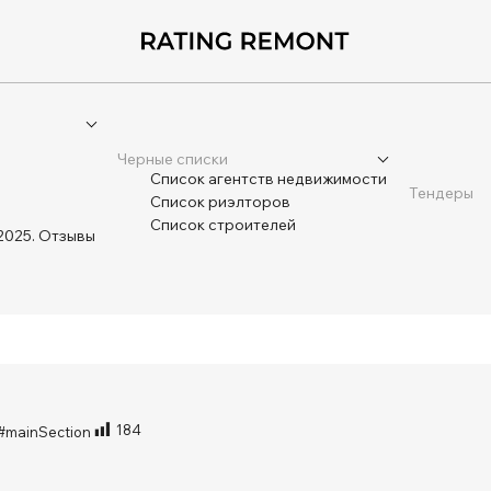
Черные списки
Список агентств недвижимости
Тендеры
Список риэлторов
Список строителей
2025. Отзывы
184
/#mainSection