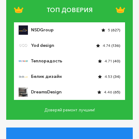
ТОП ДОВЕРИЯ
NSDGroup
5
(627)
Yod design
4.74
(136)
Теплорадость
4.71
(40)
Белик дизайн
4.53
(34)
DreamsDesign
4.46
(65)
Доверяй ремонт лучшим!