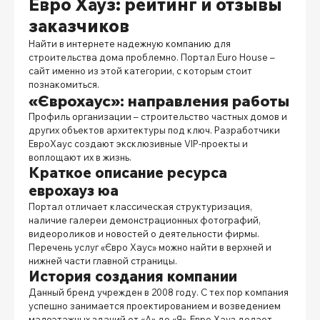
Евро Хауз: рейтинг и отзывы
заказчиков
Найти в интернете надежную компанию для
строительства дома проблемно. Портал
Euro House
–
сайт именно из этой категории, с которым стоит
познакомиться.
«Єврохаус»: направления работы
Профиль организации – строительство частных домов и
других объектов архитектуры под ключ. Разработчики
ЕвроХаус
создают эксклюзивные VIP-проекты и
воплощают их в жизнь.
Краткое описание ресурса
еврохауз юа
Портал отличает классическая структуризация,
наличие галереи демонстрационных фотографий,
видеороликов и новостей о деятельности фирмы.
Перечень услуг «
Євро Хаус
» можно найти в верхней и
нижней части главной страницы.
История создания компании
Данный бренд учрежден в 2008 году. С тех пор компания
успешно занимается проектированием и возведением
малоэтажных зданий от «А» до «Я».
Евро Хауз
делает